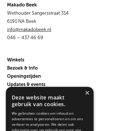
Makado Beek
Wethouder Sangersstraat 314
6191 NA Beek
info@makadobeek.nl
046 – 437 46 69
Winkels
Bezoek & Info
Openingstijden
Updates & events
×
Verbouwing
Deze website maakt
Contact
gebruik van cookies.
We gebruiken cookies om inhoud en
advertenties te personaliseren en om ons
verkeer te analyseren. We delen ook
informatie over uw gebruik van onze site