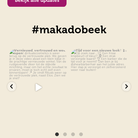
Bekijk alle updates
#makadobeek
𝗩𝗲𝗿𝗻𝗶𝗲𝘂𝘄𝗱, 𝘃𝗲𝗿𝘁𝗿𝗼𝘂𝘄𝗱 𝗲𝗻
...
𝗧𝗶𝗷𝗱 𝘃𝗼𝗼𝗿 𝗲𝗲𝗻 𝗻𝗶𝗲𝘂𝘄𝗲 𝗹𝗼𝗼𝗸?
...
10
0
8
0