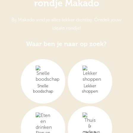
rondje Makado
Bij Makado vind je alles lekker dichtbij. Ontdek jouw
ideale rondje!
Waar ben je naar op zoek?
Rondje
Makado
-
upgrade
Snelle
Lekker
boodschap
shoppen
Eten en
Thuis &