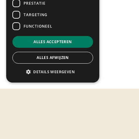
Winkels
PRESTATIE
Bezoek & Info
TARGETING
Openingstijden
FUNCTIONEEL
Updates & events
Verbouwing
ALLES ACCEPTEREN
Contact
ALLES AFWIJZEN
DETAILS WEERGEVEN
• morgen open 09:00-18:00
Maandag*
12:00 - 18:00
Dinsdag
09:00 - 18:00
Woensdag
09:00 - 18:00
Donderdag
09:00 - 21:00