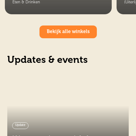
Eten & Drinken
(Uiter
Bekijk alle winkels
Updates & events
Update