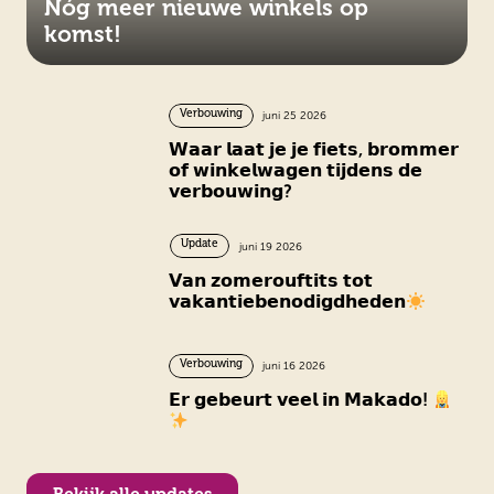
Nóg meer nieuwe winkels op
komst!
Verbouwing
juni 25 2026
𝗪𝗮𝗮𝗿 𝗹𝗮𝗮𝘁 𝗷𝗲 𝗷𝗲 𝗳𝗶𝗲𝘁𝘀, 𝗯𝗿𝗼𝗺𝗺𝗲𝗿
𝗼𝗳 𝘄𝗶𝗻𝗸𝗲𝗹𝘄𝗮𝗴𝗲𝗻 𝘁𝗶𝗷𝗱𝗲𝗻𝘀 𝗱𝗲
𝘃𝗲𝗿𝗯𝗼𝘂𝘄𝗶𝗻𝗴?
Update
juni 19 2026
𝗩𝗮𝗻 𝘇𝗼𝗺𝗲𝗿𝗼𝘂𝗳𝘁𝗶𝘁𝘀 𝘁𝗼𝘁
𝘃𝗮𝗸𝗮𝗻𝘁𝗶𝗲𝗯𝗲𝗻𝗼𝗱𝗶𝗴𝗱𝗵𝗲𝗱𝗲𝗻
Verbouwing
juni 16 2026
𝗘𝗿 𝗴𝗲𝗯𝗲𝘂𝗿𝘁 𝘃𝗲𝗲𝗹 𝗶𝗻 𝗠𝗮𝗸𝗮𝗱𝗼!