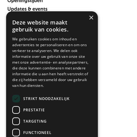
Openingstijden
Updates & events
×
Verbouwing
Deze website maakt
Contact
gebruik van cookies.
We gebruiken cookies om inhoud en
advertenties te personaliseren en om ons
verkeer te analyseren. We delen ook
informatie over uw gebruik van onze site
met onze advertentie- en analysepartners,
die deze kunnen combineren met andere
informatie die u aan hen heeft verstrekt of
die zij hebben verzameld door uw gebruik
• vandaag open 12:00-17:00
van hun diensten.
Maandag*
12:00 - 18:00
STRIKT NOODZAKELIJK
Dinsdag
09:00 - 18:00
PRESTATIE
Woensdag
09:00 - 18:00
Donderdag
09:00 - 21:00
TARGETING
Vrijdag
09:00 - 18:00
FUNCTIONEEL
Zaterdag
09:00 - 17:00