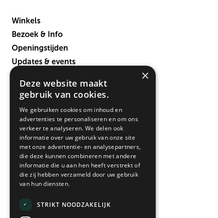
Winkels
Bezoek & Info
Openingstijden
Updates & events
×
Verbouwing
Deze website maakt
Contact
gebruik van cookies.
We gebruiken cookies om inhoud en
advertenties te personaliseren en om ons
verkeer te analyseren. We delen ook
informatie over uw gebruik van onze site
met onze advertentie- en analysepartners,
die deze kunnen combineren met andere
informatie die u aan hen heeft verstrekt of
die zij hebben verzameld door uw gebruik
• morgen open 12:00-18:00
van hun diensten.
Maandag*
12:00 - 18:00
STRIKT NOODZAKELIJK
Dinsdag
09:00 - 18:00