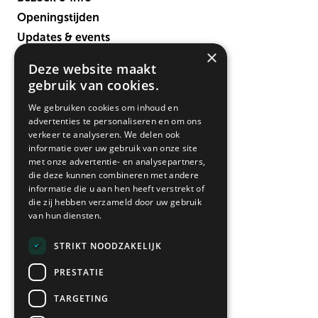
Openingstijden
Updates & events
×
Verbouwing
Deze website maakt
Contact
gebruik van cookies.
We gebruiken cookies om inhoud en
advertenties te personaliseren en om ons
verkeer te analyseren. We delen ook
informatie over uw gebruik van onze site
met onze advertentie- en analysepartners,
die deze kunnen combineren met andere
informatie die u aan hen heeft verstrekt of
die zij hebben verzameld door uw gebruik
• vandaag open 12:00-18:00
van hun diensten.
Maandag*
12:00 - 18:00
STRIKT NOODZAKELIJK
Dinsdag
09:00 - 18:00
PRESTATIE
Woensdag
09:00 - 18:00
Donderdag
09:00 - 21:00
TARGETING
Vrijdag
09:00 - 18:00