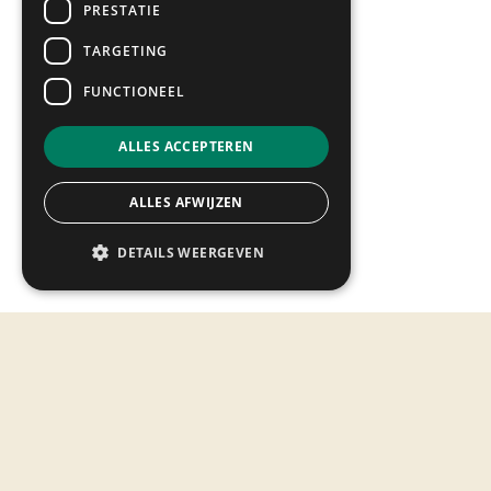
PRESTATIE
Wethouder Sangersstraat 314
6191 NA Beek
TARGETING
info@makadobeek.nl
FUNCTIONEEL
046 – 437 46 69
ALLES ACCEPTEREN
ALLES AFWIJZEN
DETAILS WEERGEVEN
Monday*
09:00 - 18:00
Tuesday
09:00 - 18:00
Wednesday
09:00 - 18:00
Thursday
09:00 - 21:00
Friday
09:00 - 18:00
Saturday
09:00 - 17:00