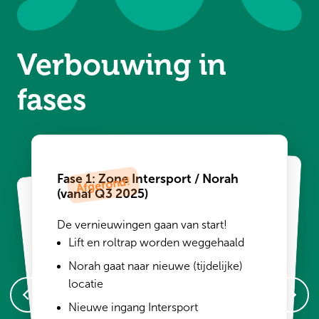
Verbouwing in
fases
Fase 1: Zone Intersport / Norah
(vanaf Q3 2025)
Fase 3: Zone HEMA / KPN +
Parkeerterrein (vanaf Q2 2026)
Fase 2: Entree Oost + Entree West
De vernieuwingen gaan van start!
(vanaf Q1 2026)
Lift en roltrap worden weggehaald
Nieuwe toiletten op de begane grond
Norah gaat naar nieuwe (tijdelijke)
Aanpassingen in het hart van het
De beide
entrées worden
volledig
vernieuwd en krijgen een moderne,
locatie
winkelcentrum
open uitstraling met veel daglicht.
Nieuwe ingang Intersport
Vergroening parkeerplaats