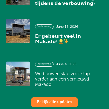
𝘁𝗶𝗷𝗱𝗲𝗻𝘀 𝗱𝗲 𝘃𝗲𝗿𝗯𝗼𝘂𝘄𝗶𝗻𝗴?
Verbouwing
June 16, 2026
𝗘𝗿 𝗴𝗲𝗯𝗲𝘂𝗿𝘁 𝘃𝗲𝗲𝗹 𝗶𝗻
𝗠𝗮𝗸𝗮𝗱𝗼!
Verbouwing
June 4, 2026
We bouwen stap voor stap
verder aan een vernieuwd
Makado
Bekijk alle updates