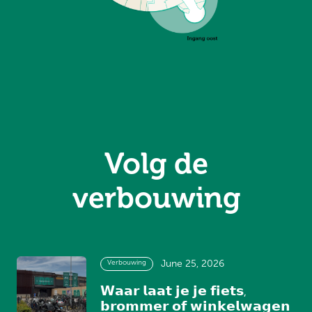
Volg de
verbouwing
Verbouwing
June 25, 2026
𝗪𝗮𝗮𝗿 𝗹𝗮𝗮𝘁 𝗷𝗲 𝗷𝗲 𝗳𝗶𝗲𝘁𝘀,
𝗯𝗿𝗼𝗺𝗺𝗲𝗿 𝗼𝗳 𝘄𝗶𝗻𝗸𝗲𝗹𝘄𝗮𝗴𝗲𝗻