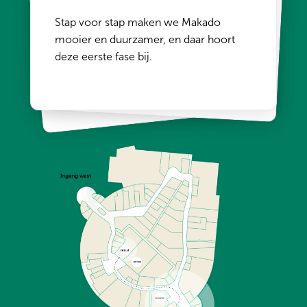
Sloop en nieuwbouw ingangen
Installatie laadpalen
Stap voor stap maken we Makado
Herontwikkeling entrees
Nieuwe fietsenstallingen
mooier en duurzamer, en daar hoort
deze eerste fase bij.
1
/
3