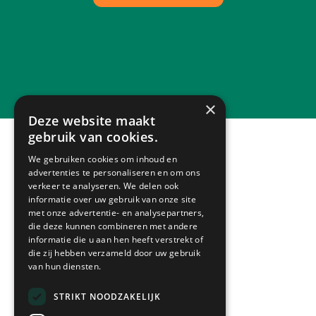
×
Deze website maakt
gebruik van cookies.
We gebruiken cookies om inhoud en
advertenties te personaliseren en om ons
verkeer te analyseren. We delen ook
informatie over uw gebruik van onze site
met onze advertentie- en analysepartners,
die deze kunnen combineren met andere
Alles lekker dichtbij
informatie die u aan hen heeft verstrekt of
die zij hebben verzameld door uw gebruik
van hun diensten.
Shopping centre
STRIKT NOODZAKELIJK
Makado Beek