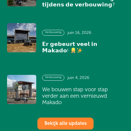
𝘁𝗶𝗷𝗱𝗲𝗻𝘀 𝗱𝗲 𝘃𝗲𝗿𝗯𝗼𝘂𝘄𝗶𝗻𝗴?
Verbouwing
juin 16, 2026
𝗘𝗿 𝗴𝗲𝗯𝗲𝘂𝗿𝘁 𝘃𝗲𝗲𝗹 𝗶𝗻
𝗠𝗮𝗸𝗮𝗱𝗼!
Verbouwing
juin 4, 2026
We bouwen stap voor stap
verder aan een vernieuwd
Makado
Bekijk alle updates