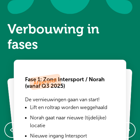
Verbouwing in
fases
Fase 1: Zone Intersport / Norah
(vanaf Q3 2025)
Fase 3: Zone HEMA / KPN +
Parkeerterrein (vanaf Q2 2026)
Fase 2: Entree Oost + Entree West
De vernieuwingen gaan van start!
(vanaf Q1 2026)
Lift en roltrap worden weggehaald
Nieuwe toiletten op de begane grond
Norah gaat naar nieuwe (tijdelijke)
Aanpassingen in het hart van het
De beide
entrées worden
volledig
vernieuwd en krijgen een moderne,
locatie
winkelcentrum
open uitstraling met veel daglicht.
Nieuwe ingang Intersport
Vergroening parkeerplaats