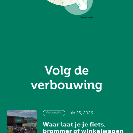
Volg de
verbouwing
Verbouwing
juin 25, 2026
𝗪𝗮𝗮𝗿 𝗹𝗮𝗮𝘁 𝗷𝗲 𝗷𝗲 𝗳𝗶𝗲𝘁𝘀,
𝗯𝗿𝗼𝗺𝗺𝗲𝗿 𝗼𝗳 𝘄𝗶𝗻𝗸𝗲𝗹𝘄𝗮𝗴𝗲𝗻