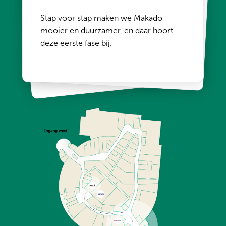
Sloop en nieuwbouw ingangen
Installatie laadpalen
Stap voor stap maken we Makado
Herontwikkeling entrees
Nieuwe fietsenstallingen
mooier en duurzamer, en daar hoort
deze eerste fase bij.
1
/
3