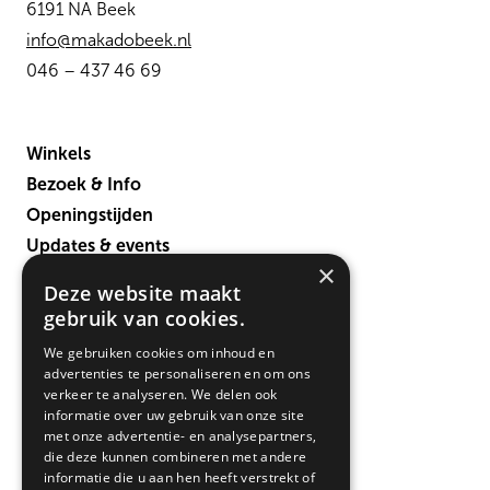
6191 NA Beek
info@makadobeek.nl
046 – 437 46 69
Winkels
Bezoek & Info
Openingstijden
Updates & events
×
Verbouwing
Deze website maakt
Contact
gebruik van cookies.
We gebruiken cookies om inhoud en
advertenties te personaliseren en om ons
verkeer te analyseren. We delen ook
informatie over uw gebruik van onze site
met onze advertentie- en analysepartners,
die deze kunnen combineren met andere
informatie die u aan hen heeft verstrekt of