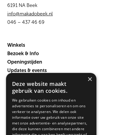
6191 NA Beek
info@makadobeek.nl
046 – 437 46 69
Winkels
Bezoek & Info
Openingstijden
Updates & events
×
Verbouwing
Deze website maakt
Contact
gebruik van cookies.
We gebruiken cookies om inhoud en
advertenties te personaliseren en om ons
verkeer te analyseren. We delen ook
informatie over uw gebruik van onze site
met onze advertentie- en analysepartners,
die deze kunnen combineren met andere
informatie die u aan hen heeft verstrekt of