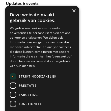
Updates & events
×
Verbouwing
Deze website maakt
Contact
gebruik van cookies.
We gebruiken cookies om inhoud en
advertenties te personaliseren en om ons
verkeer te analyseren. We delen ook
informatie over uw gebruik van onze site
met onze advertentie- en analysepartners,
die deze kunnen combineren met andere
informatie die u aan hen heeft verstrekt of
die zij hebben verzameld door uw gebruik
• vandaag open 12:00-17:00
van hun diensten.
Maandag*
12:00 - 18:00
STRIKT NOODZAKELIJK
Dinsdag
09:00 - 18:00
PRESTATIE
Woensdag
09:00 - 18:00
Donderdag
09:00 - 21:00
TARGETING
Vrijdag
09:00 - 18:00
FUNCTIONEEL
Zaterdag
09:00 - 17:00